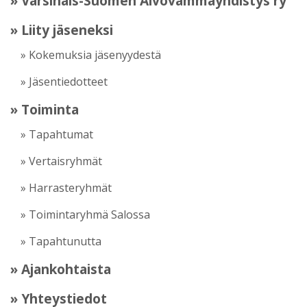
» Varsinais-Suomen Aivovammayhdistys ry
» Liity jäseneksi
» Kokemuksia jäsenyydestä
» Jäsentiedotteet
» Toiminta
» Tapahtumat
» Vertaisryhmät
» Harrasteryhmät
» Toimintaryhmä Salossa
» Tapahtunutta
» Ajankohtaista
» Yhteystiedot