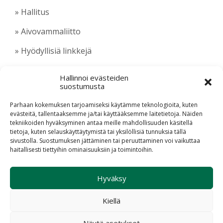
» Hallitus
» Aivovammaliitto
» Hyödyllisiä linkkejä
Hallinnoi evästeiden
suostumusta
Parhaan kokemuksen tarjoamiseksi käytämme teknologioita, kuten
evästeitä, tallentaaksemme ja/tai käyttääksemme laitetietoja. Näiden
tekniikoiden hyväksyminen antaa meille mahdollisuuden käsitellä
Evästekäytäntö (EU)
tietoja, kuten selauskäyttäytymistä tai yksilöllisiä tunnuksia tällä
sivustolla. Suostumuksen jättäminen tai peruuttaminen voi vaikuttaa
haitallisesti tiettyihin ominaisuuksiin ja toimintoihin.
© 2026 Aivovammaliitto ry
Suunnittelu ja toteutus Haaja
Hyväksy
Kiellä
Hae
Näytä asetukset