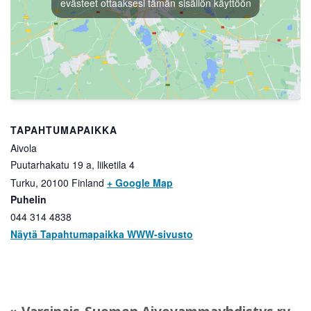
evästeet ottaaksesi tämän sisällön käyttöön
TAPAHTUMAPAIKKA
Aivola
Puutarhakatu 19 a, liiketila 4
Turku
,
20100
Finland
+ Google Map
Puhelin
044 314 4838
Näytä Tapahtumapaikka WWW-sivusto