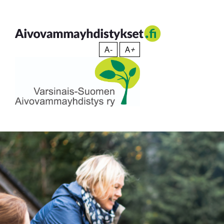
Siirry
sisältöön
Aivovammayhdistykset
A
-
A
+