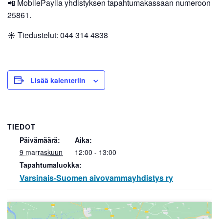
📲 MobilePaylla yhdistyksen tapahtumakassaan numeroon
25861.
☀️ Tiedustelut: 044 314 4838
Lisää kalenteriin
TIEDOT
Päivämäärä:
Aika:
9 marraskuun
12:00 - 13:00
Tapahtumaluokka:
Varsinais-Suomen aivovammayhdistys ry