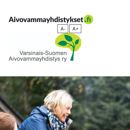
Siirry
sisältöön
Aivovammayhdistykset
A
-
A
+