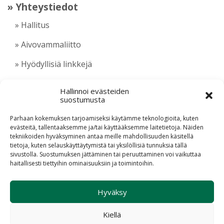
» Yhteystiedot
» Hallitus
» Aivovammaliitto
» Hyödyllisiä linkkejä
Hallinnoi evästeiden
suostumusta
Parhaan kokemuksen tarjoamiseksi käytämme teknologioita, kuten
evästeitä, tallentaaksemme ja/tai käyttääksemme laitetietoja. Näiden
tekniikoiden hyväksyminen antaa meille mahdollisuuden käsitellä
Evästekäytäntö (EU)
tietoja, kuten selauskäyttäytymistä tai yksilöllisiä tunnuksia tällä
sivustolla. Suostumuksen jättäminen tai peruuttaminen voi vaikuttaa
haitallisesti tiettyihin ominaisuuksiin ja toimintoihin.
© 2026 Aivovammaliitto ry
Suunnittelu ja toteutus Haaja
Hyväksy
Kiellä