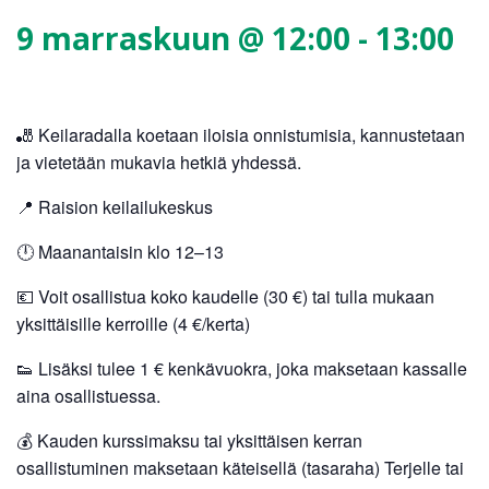
9 marraskuun @ 12:00
-
13:00
🎳 Keilaradalla koetaan iloisia onnistumisia, kannustetaan
ja vietetään mukavia hetkiä yhdessä.
📍 Raision keilailukeskus
🕛 Maanantaisin klo 12–13
💶 Voit osallistua koko kaudelle (30 €) tai tulla mukaan
yksittäisille kerroille (4 €/kerta)
👟 Lisäksi tulee 1 € kenkävuokra, joka maksetaan kassalle
aina osallistuessa.
💰 Kauden kurssimaksu tai yksittäisen kerran
osallistuminen maksetaan käteisellä (tasaraha) Terjelle tai