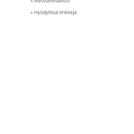
» Aivovammaliitto
» Hyödyllisiä linkkejä