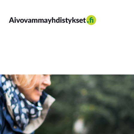
Siirry
sisältöön
Aivovammayhdistykset