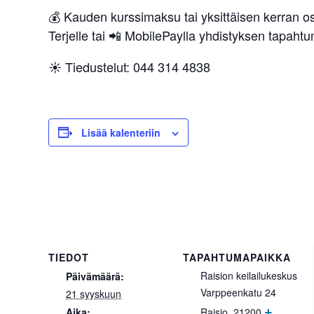
💰 Kauden kurssimaksu tai yksittäisen kerran o
Terjelle tai 📲 MobilePaylla yhdistyksen tapa
☀️ Tiedustelut: 044 314 4838
Lisää kalenteriin
TIEDOT
TAPAHTUMAPAIKKA
Raision keilailukeskus
Päivämäärä:
Varppeenkatu 24
21 syyskuun
+
Aika:
Raisio
,
21200