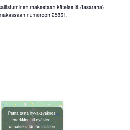
sallistuminen maksetaan käteisellä (tasaraha)
htumakassaan numeroon 25861.
Paina tästä hyväksyäksesi
markkinointi evästeet
ottaaksesi tämän sisällön