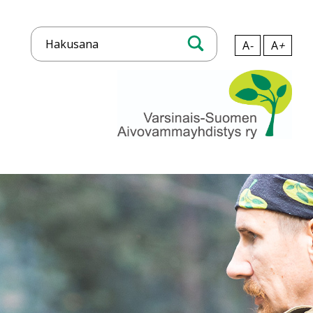
A
-
A
+
Hae