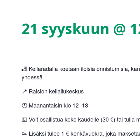
21 syyskuun @ 1
🎳 Keilaradalla koetaan iloisia onnistumisia, k
yhdessä.
📍 Raision keilailukeskus
🕛 Maanantaisin klo 12–13
💶 Voit osallistua koko kaudelle (30 €) tai tulla m
👟 Lisäksi tulee 1 € kenkävuokra, joka maksetaa