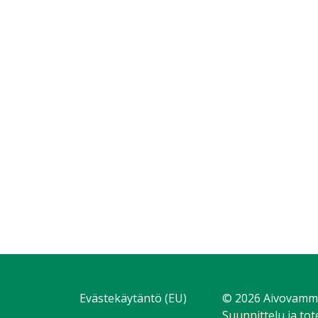
Evästekäytäntö (EU)
© 2026 Aivovammal
Suunnittelu ja to