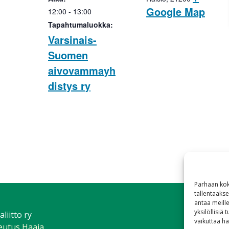
Google Map
12:00 - 13:00
Tapahtumaluokka:
Varsinais-
Suomen
aivovammayh
distys ry
Parhaan kok
tallentaaks
antaa meille
yksilöllisiä
iitto ry
vaikuttaa hai
teutus Haaja