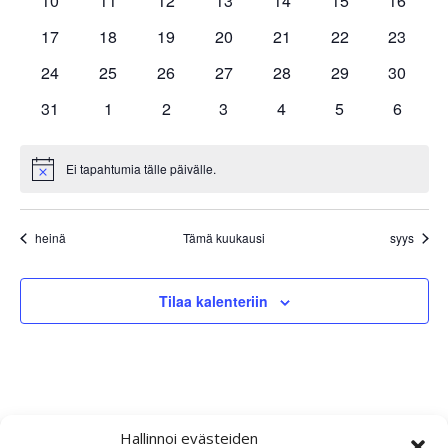
10
11
12
13
14
15
16
tapahtumat
tapahtumat
tapahtumat
tapahtumat
tapahtumat
tapahtumat
tapahtu
0
0
0
0
0
0
0
17
18
19
20
21
22
23
tapahtumat
tapahtumat
tapahtumat
tapahtumat
tapahtumat
tapahtumat
tapahtu
0
0
0
0
0
0
0
24
25
26
27
28
29
30
tapahtumat
tapahtumat
tapahtumat
tapahtumat
tapahtumat
tapahtumat
tapahtu
0
0
0
0
0
0
0
31
1
2
3
4
5
6
tapahtumat
tapahtumat
tapahtumat
tapahtumat
tapahtumat
tapahtumat
tapahtu
Ei tapahtumia tälle päivälle.
Notice
heinä
Tämä kuukausi
syys
Tilaa kalenteriin
Hallinnoi evästeiden