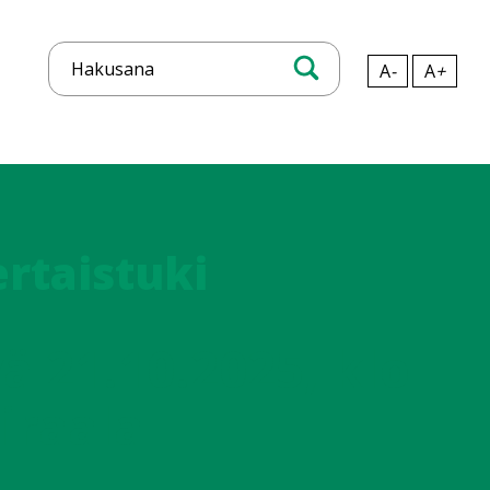
A
-
A
+
Hae
ertaistuki
ä 21.10.2025, klo
iraala