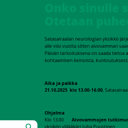
Onko sinulle
Otetaan puhe
Satasairaalan neurologian yksikk
j
rj
ö
ä
alle viisi vuotta sitten aivovamman saan
P
iv
n tarkoituksena on saada tietoa
ä
ä
kohtaamisen keinoista, kuntoutuksesta
Aika ja paikka
21.10.2025 klo 13.00-16.00
, Satasairaa
Ohjelma
Klo 13.00
Aivovammojen tutkimus 
yksik
n ylil
k
ri Juha Puustinen
ö
ää
ä