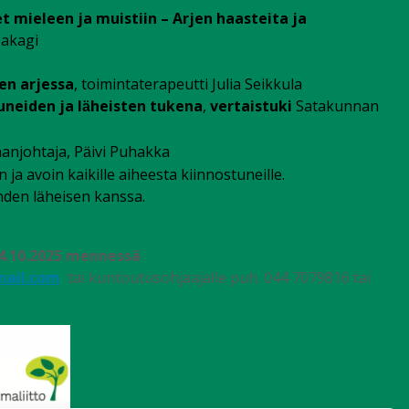
mieleen ja muistiin – Arjen haasteita ja
Takagi
en arjessa
, toimintaterapeutti Julia Seikkula
uneiden ja l
heisten tukena
,
vertaistuki
Satakunnan
ä
ohtaja, P
ivi Puhakka
ä
kaikille aiheesta kiinnostuneille.
en l
heisen kanssa.
ä
14.10.2025 mennessä
ail.com
tai kuntoutusohjaajalle puh. 044 7079816 tai