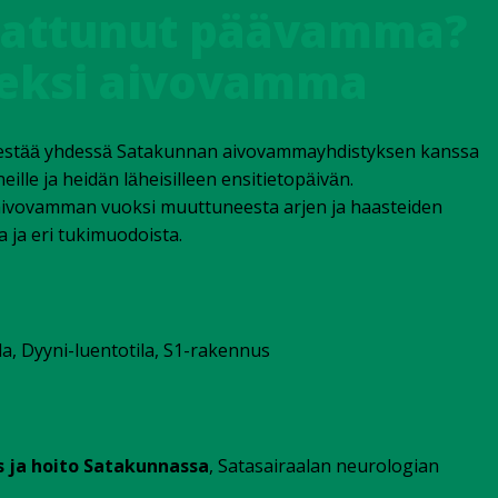
 sattunut päävamma?
eksi aivovamma
est
yhdess
Satakunnan aivovammayhdistyksen kanssa
ää
ä
eille ja heid
n l
heisilleen ensitietop
iv
n.
ä
ä
ä
ä
 aivovamman vuoksi muuttuneesta arjen ja haasteiden
 ja eri tukimuodoista.
la, Dyyni-luentotila, S1-rakennus
ja hoito Satakunnassa
, Satasairaalan neurologian