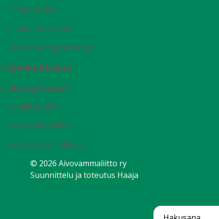
» Tapahtumat
» Toimintaryhmät
» Menneet tapahtumat
» Ajankohtaista
» Yhteystiedot
» Hallitus 2025
» Aivovammaliitto
» Hyödyllisiä linkkejä
© 2026 Aivovammaliitto ry
Suunnittelu ja toteutus Haaja