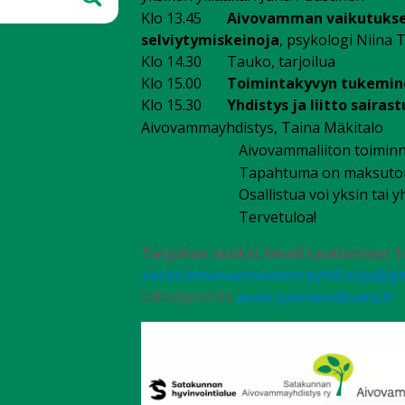
Klo 13.45
Aivovamman vaikutukset 
Hae
selviytymiskeinoja
, psykologi Niina 
Klo 14.30 Tauko, tarjoilua
Klo 15.00
Toimintakyvyn tukemin
Klo 15.30
Yhdistys ja liitto sairast
Aivovammayhdistys, Taina M
kitalo
ä
Aivovammaliiton toiminnanj
Tapahtuma on maksuton ja avoin 
Osallistua voi yksin tai yhd
Tervetuloa!
Tarjoilun vuoksi ilmoittautumiset 
satakunnanaivovammayhdistys@gm
sähköpostilla
anne.joensuu@sata.fi