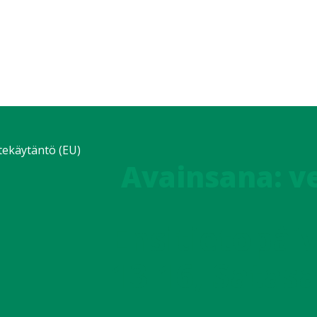
tekäytäntö (EU)
Avainsana:
v
Ensitietopäiv
13-16, Satasa