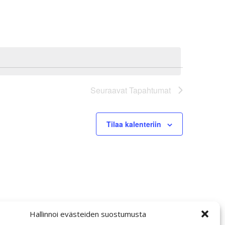
Seuraavat
Tapahtumat
Tilaa kalenteriin
Hallinnoi evästeiden suostumusta