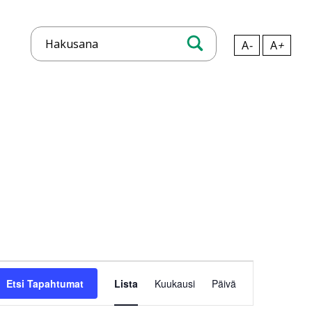
A
-
A
+
Hae
Tapahtuma
Views
Etsi Tapahtumat
Lista
Kuukausi
Päivä
Navigation