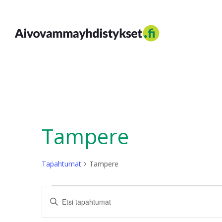
Siirry
sisältöön
Aivovammayhdistykset
Tampere
Tapahtumat
Tampere
Tapahtumat
Tapahtumat
Syötä
hakusana.
Etsi