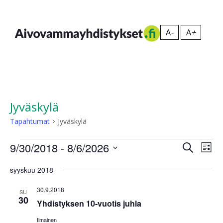
Siirry
sisältöön
A
-
A
+
Aivovammayhdistykset
Jyväskylä
Tapahtumat
Jyväskylä
Tapahtumat
Tapah
Tap
9/30/2018
 - 
8/6/2026
Etsi
Lista
View
Valitse
Etsi
Navi
päivä.
syyskuu 2018
aja
30.9.2018
Näkym
SU
30
Yhdistyksen 10-vuotis juhla
navigo
Ilmainen