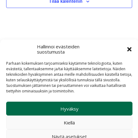
Tilaa kalenteriin
Hallinnoi evästeiden
suostumusta
Parhaan kokemuksen tarjoamiseksi käytämme teknologioita, kuten
evästeitä, tallentaaksemme ja/tai käyttääksemme laitetietoja. Näiden
Evästekäytäntö (EU)
tekniikoiden hyväksyminen antaa meille mahdollisuuden käsitellä tietoja,
kuten selauskäyttäytymistä tai yksilöllisiä tunnuksia tällä sivustolla.
Suostumuksen jättäminen tai peruuttaminen voi vaikuttaa haitallisesti
© 2026 Aivovammaliitto ry
tiettyihin ominaisuuksiin ja toimintoihin.
Suunnittelu ja toteutus Haaja
Hyväksy
Kiellä
Hae
Näytä asetukset