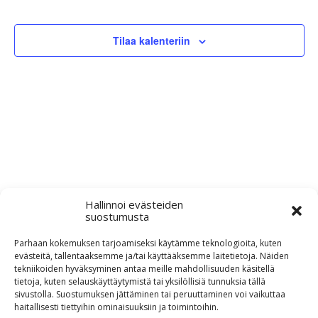
Näkym
Tapahtum
navigo
Tilaa kalenteriin
Hallinnoi evästeiden
suostumusta
Parhaan kokemuksen tarjoamiseksi käytämme teknologioita, kuten
evästeitä, tallentaaksemme ja/tai käyttääksemme laitetietoja. Näiden
tekniikoiden hyväksyminen antaa meille mahdollisuuden käsitellä
Evästekäytäntö (EU)
tietoja, kuten selauskäyttäytymistä tai yksilöllisiä tunnuksia tällä
sivustolla. Suostumuksen jättäminen tai peruuttaminen voi vaikuttaa
haitallisesti tiettyihin ominaisuuksiin ja toimintoihin.
© 2026 Aivovammaliitto ry