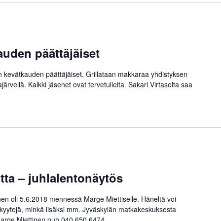
uden päättäjäiset
n kevätkauden päättäjäiset. Grillataan makkaraa yhdistyksen
ärvellä. Kaikki jäsenet ovat tervetulleita. Sakari Virtaselta saa
tta – juhlalentonäytös
en oli 5.6.2018 mennessä Marge Miettiselle. Häneltä voi
akyytejä, minkä lisäksi mm. Jyväskylän matkakeskuksesta
Marge Miettinen puh 040 650 6474