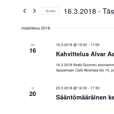
Etsi
Tapahtumat
hakusanalla.
16.3.2018
 - 
Täs
aja
Tänään
Valitse
päivä.
Näkymät
maaliskuu 2018
navigointi
16.3.2018 @ 15:00
-
17:00
PE
16
Kahvittelua Alvar A
16.3.2018 Keski-Suomen aivovamma
tapaamaan Café Alvarissa klo 15, j
20.3.2018 @ 16:30
-
17:30
TI
20
Sääntömääräinen k