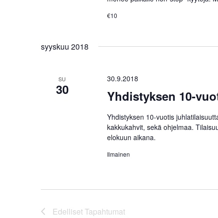
€10
syyskuu 2018
30.9.2018
SU
30
Yhdistyksen 10-vuot
Yhdistyksen 10-vuotis juhlatilaisuu
kakkukahvit, sekä ohjelmaa. Tilaisuu
elokuun aikana.
Ilmainen
Edelliset
Tapahtumat