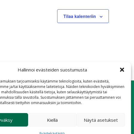
Tilaa kalenteriin
Hallinnoi evästeiden suostumusta
emuksen tarjoamiseksi käytämme teknologioita, kuten evästeitä,
emme ja/tai käyttääksemme laitetietoja. Näiden tekniikoiden hyväksyminen
 mahdollisuuden käsitellä tietoja, kuten selauskäyttäytymistä tai
 tunnuksia tällä sivustolla. Suostumuksen jättäminen tai peruuttaminen voi
tallisesti tiettyihin ominaisuuksiin ja toimintoihin.
Hae
yväksy
Kiellä
Näytä asetukset
Evästekäytäntö