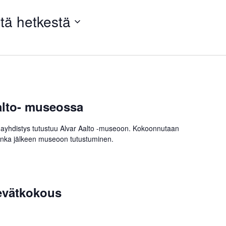
tä hetkestä
alto- museossa
yhdistys tutustuu Alvar Aalto -museoon. Kokoonnutaan
onka jälkeen museoon tutustuminen.
evätkokous