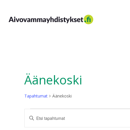
Siirry
sisältöön
Aivovammayhdistykset
Äänekoski
Tapahtumat
Äänekoski
Tapahtumat
Tapahtumat
Syötä
hakusana.
Etsi