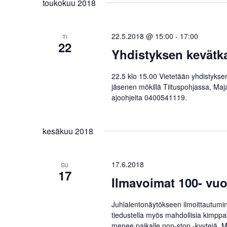
toukokuu 2018
22.5.2018 @ 15:00
-
17:00
TI
22
Yhdistyksen kevätka
22.5 klo 15.00 Vietetään yhdistykse
jäsenen mökillä Tiituspohjassa, Majaj
ajoohjeita 0400541119.
kesäkuu 2018
17.6.2018
SU
17
Ilmavoimat 100- vuo
Juhlalentonäytökseen ilmoittautumin
tiedustella myös mahdollisia kimpp
menee paikalle non-stop -kyytejä. 