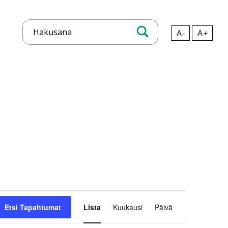
A
-
A
+
Hae
Tapahtuma
Views
Etsi Tapahtumat
Lista
Kuukausi
Päivä
Navigation