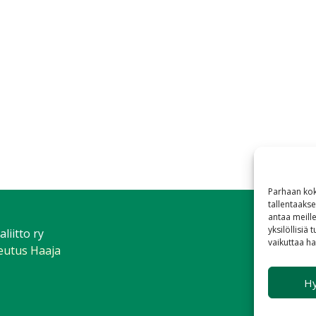
Parhaan kok
tallentaaks
antaa meille
yksilöllisiä
iitto ry
vaikuttaa hai
teutus Haaja
H